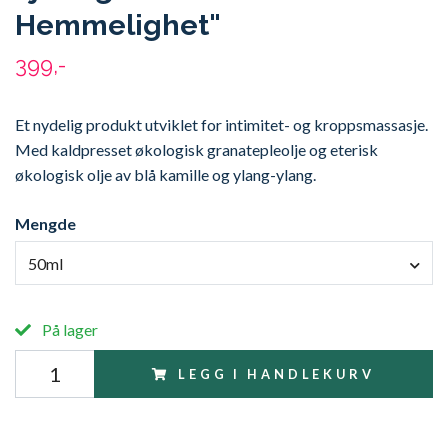
Hemmelighet"
399,-
Et nydelig produkt utviklet for intimitet- og kroppsmassasje.
Med kaldpresset økologisk granatepleolje og eterisk
økologisk olje av blå kamille og ylang-ylang.
Mengde
50ml
På lager
LEGG I HANDLEKURV