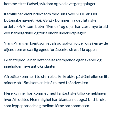
komme etter fødsel, sykdom og ved overgangsplager.
Kamille har vært brukt som medisin i over 2000 år. Det
botansike navnet
matricaria
- kommer fra det latinske
ordet
matrix
som betyr "livmor" og oljen har vært mye brukt
ved barnefødsler og for å lindre underlivsplager.
Ylang-Ylang er kjent som et afrodisiakum og er også en av de
oljene som er særlig egnet for å senke stress i kroppen.
Granatepleolje har betennelsesdempende egenskaper og
inneholder mye antioksidanter.
Afrodite kommer i to størrelse. En krukke på 50ml eller en litt
mindre på 15ml som er lett å ta med i håndvesken.
Flere kvinner har kommet med fantastiske tilbakemeldinger,
hvor Afrodites Hemmlighet har blant annet også blitt brukt
som leppepomade og mellom lårne om sommeren.