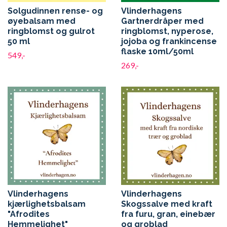
Solgudinnen rense- og
Vlinderhagens
øyebalsam med
Gartnerdråper med
ringblomst og gulrot
ringblomst, nyperose,
50 ml
jojoba og frankincense
flaske 10ml/50ml
549,-
269,-
Vlinderhagens
Vlinderhagens
kjærlighetsbalsam
Skogssalve med kraft
"Afrodites
fra furu, gran, einebær
Hemmelighet"
og groblad