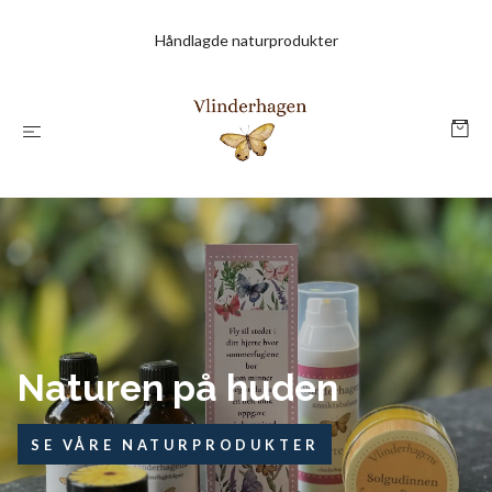
Håndlagde naturprodukter
Håndlagde 
sjel
Kortreist og økologis
KJØP HER