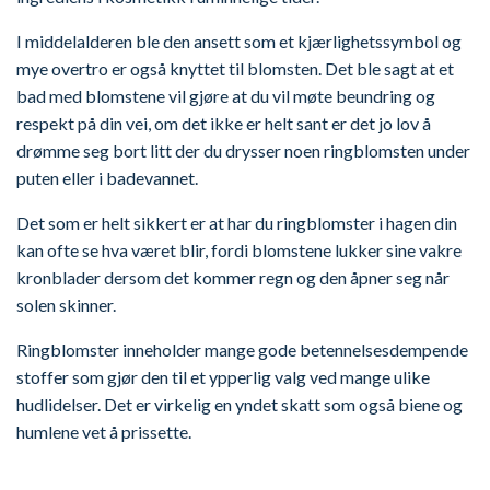
I middelalderen ble den ansett som et kjærlighetssymbol og
mye overtro er også knyttet til blomsten. Det ble sagt at et
bad med blomstene vil gjøre at du vil møte beundring og
respekt på din vei, om det ikke er helt sant er det jo lov å
drømme seg bort litt der du drysser noen ringblomsten under
puten eller i badevannet.
Det som er helt sikkert er at har du ringblomster i hagen din
kan ofte se hva været blir, fordi blomstene lukker sine vakre
kronblader dersom det kommer regn og den åpner seg når
solen skinner.
Ringblomster inneholder mange gode betennelsesdempende
stoffer som gjør den til et ypperlig valg ved mange ulike
hudlidelser. Det er virkelig en yndet skatt som også biene og
humlene vet å prissette.