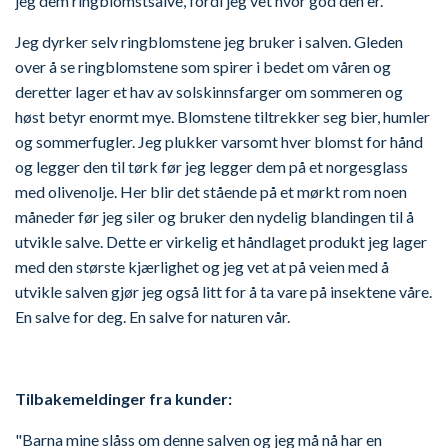
jeg dem ringblomstsalve, fordi jeg vet hvor god den er.
Jeg dyrker selv ringblomstene jeg bruker i salven. Gleden
over å se ringblomstene som spirer i bedet om våren og
deretter lager et hav av solskinnsfarger om sommeren og
høst betyr enormt mye. Blomstene tiltrekker seg bier, humler
og sommerfugler. Jeg plukker varsomt hver blomst for hånd
og legger den til tørk før jeg legger dem på et norgesglass
med olivenolje. Her blir det stående på et mørkt rom noen
måneder før jeg siler og bruker den nydelig blandingen til å
utvikle salve. Dette er virkelig et håndlaget produkt jeg lager
med den største kjærlighet og jeg vet at på veien med å
utvikle salven gjør jeg også litt for å ta vare på insektene våre.
En salve for deg. En salve for naturen vår.
Tilbakemeldinger fra kunder:
"Barna mine slåss om denne salven og jeg må nå har en