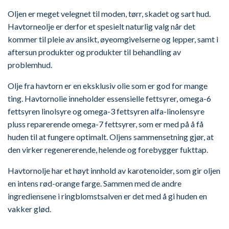
Oljen er meget velegnet til moden, tørr, skadet og sart hud.
Havtorneolje er derfor et spesielt naturlig valg når det
kommer til pleie av ansikt, øyeomgivelserne og lepper, samt i
aftersun produkter og produkter til behandling av
problemhud.
Olje fra havtorn er en eksklusiv olie som er god for mange
ting. Havtornolie inneholder essensielle fettsyrer, omega-6
fettsyren linolsyre og omega-3 fettsyren alfa-linolensyre
pluss reparerende omega-7 fettsyrer, som er med på å få
huden til at fungere optimalt. Oljens sammensetning gjør, at
den virker regenererende, helende og forebygger fukttap.
Havtornolje har et høyt innhold av karotenoider, som gir oljen
en intens rød-orange farge. Sammen med de andre
ingrediensene i ringblomstsalven er det med å gi huden en
vakker glød.